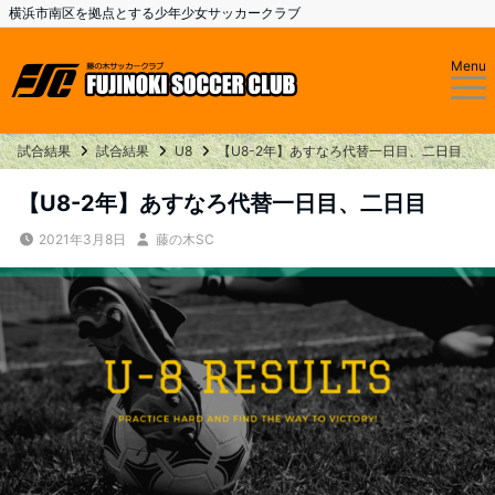
横浜市南区を拠点とする少年少女サッカークラブ
Menu
試合結果
試合結果
U8
【U8-2年】あすなろ代替一日目、二日目
【U8-2年】あすなろ代替一日目、二日目
2021年3月8日
藤の木SC