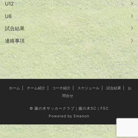
U12
U8
試合結果
連絡事項
ホーム
チーム紹介
コーチ紹介
スケジュール
試合結果
お
問合せ
©
藤の木サッカークラブ｜藤の木SC｜FSC
Powered by
Emanon