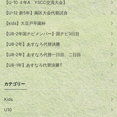
【U-10 ４年A YSCC交流大会】
【U-12 新5年】南区大会代替試合
【kids】大豆戸卒園杯
【U8-2年国チビメンバー】国チビ3日目
【U8-2年】あすなろ代替決勝
【U8-2年】あすなろ代替一日目、二日目
【U8-1年】あすなろ代替決勝T
カテゴリー
Kids
U10