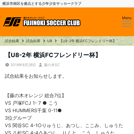
横浜市南区を拠点とする少年少女サッカークラブ
Menu
試合結果
試合結果
U8
【U8-2年 横浜FCフレンドリー杯】
【U8-2年 横浜FCフレンドリー杯】
2018年8月28日
藤の木SC
試合結果をお知らせします。
【藤の木オレンジ 総合7位】
VS 戸塚FCJ 1- 7 ● こう
VS HUMMERS千葉 0-11●
3位グループ
VS 関谷SC 4-1○りゅうじ、あつし、ここみ、しゅうた
VS 八松SC 4-4△あつし、りくと、こう、しゅうた