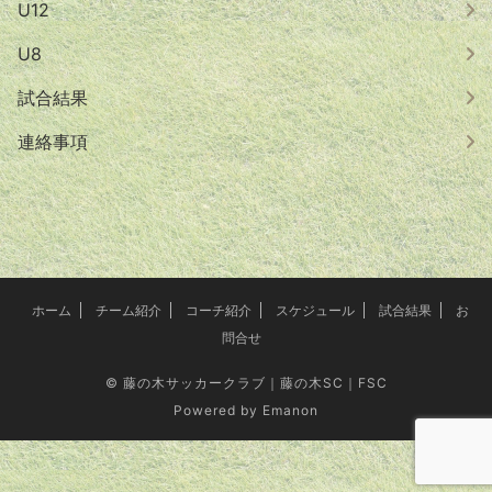
U12
U8
試合結果
連絡事項
ホーム
チーム紹介
コーチ紹介
スケジュール
試合結果
お
問合せ
©
藤の木サッカークラブ｜藤の木SC｜FSC
Powered by
Emanon