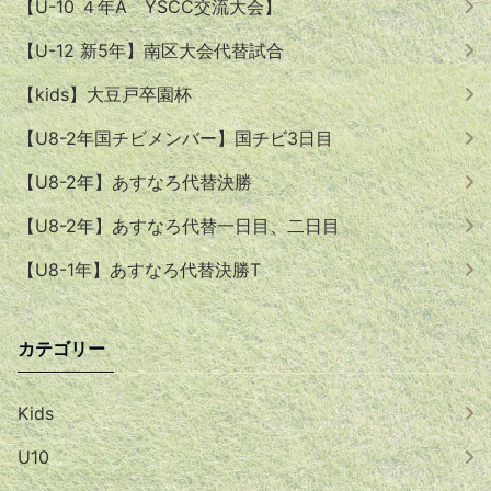
【U-10 ４年A YSCC交流大会】
【U-12 新5年】南区大会代替試合
【kids】大豆戸卒園杯
【U8-2年国チビメンバー】国チビ3日目
【U8-2年】あすなろ代替決勝
【U8-2年】あすなろ代替一日目、二日目
【U8-1年】あすなろ代替決勝T
カテゴリー
Kids
U10