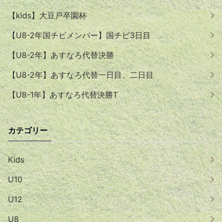
【kids】大豆戸卒園杯
【U8-2年国チビメンバー】国チビ3日目
【U8-2年】あすなろ代替決勝
【U8-2年】あすなろ代替一日目、二日目
【U8-1年】あすなろ代替決勝T
カテゴリー
Kids
U10
U12
U8