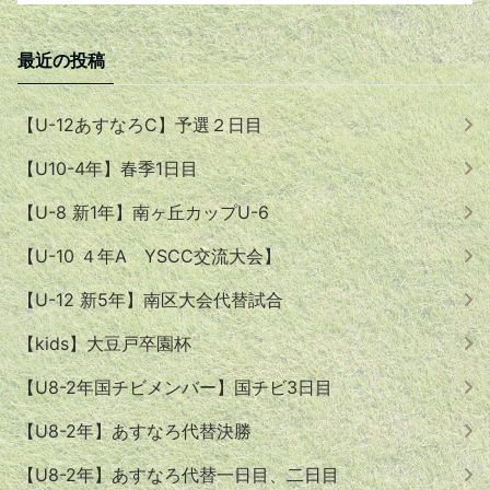
最近の投稿
【U-12あすなろC】予選２日目
【U10-4年】春季1日目
【U-8 新1年】南ヶ丘カップU-6
【U-10 ４年A YSCC交流大会】
【U-12 新5年】南区大会代替試合
【kids】大豆戸卒園杯
【U8-2年国チビメンバー】国チビ3日目
【U8-2年】あすなろ代替決勝
【U8-2年】あすなろ代替一日目、二日目