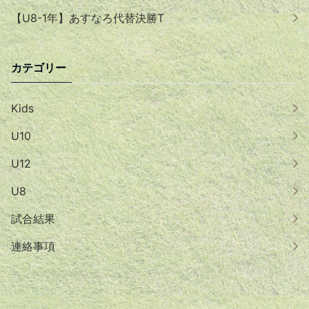
【U8-1年】あすなろ代替決勝T
カテゴリー
Kids
U10
U12
U8
試合結果
連絡事項