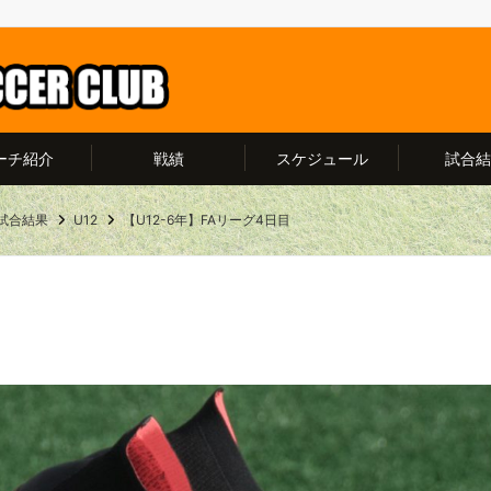
ーチ紹介
戦績
スケジュール
試合結
試合結果
U12
【U12-6年】FAリーグ4日目