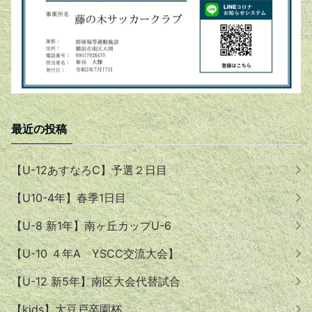
最近の投稿
【U-12あすなろC】予選２日目
【U10-4年】春季1日目
【U-8 新1年】南ヶ丘カップU-6
【U-10 ４年A YSCC交流大会】
【U-12 新5年】南区大会代替試合
【kids】大豆戸卒園杯